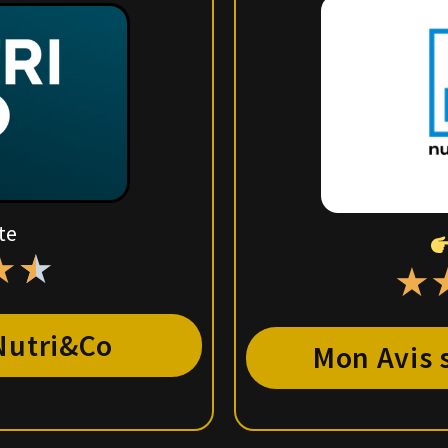
te
★
★
★
Nutri&Co
Mon Avis 