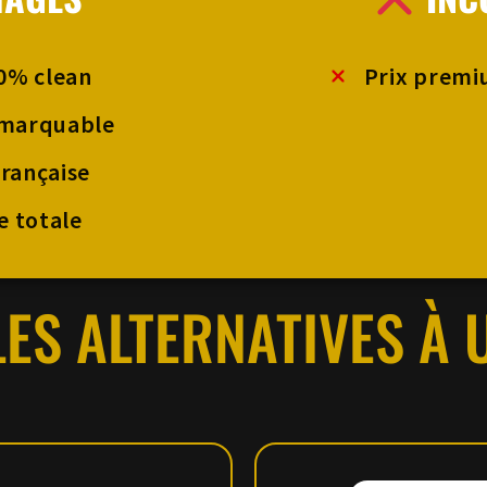
0% clean
Prix premi
emarquable
française
e totale
ES ALTERNATIVES À 