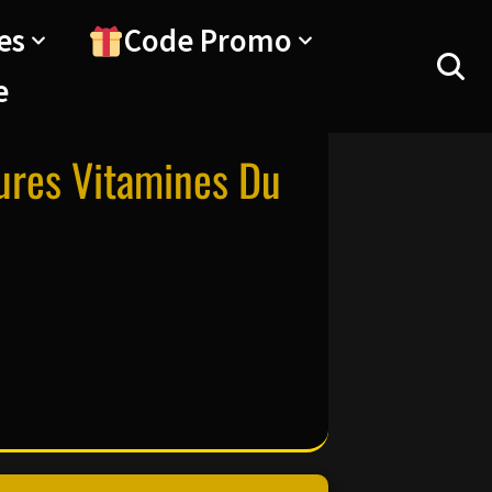
es
Code Promo
e
eures Vitamines Du