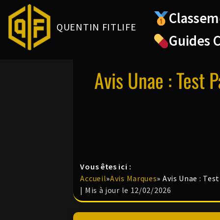
Classem
QUENTIN FITLIFE
Aller
Guides 
au
contenu
Avis Unae : Test 
Vous êtes ici :
Accueil
»
Avis Marques
»
Avis Unae : Tes
| Mis à jour le 12/02/2026