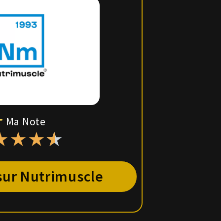
Ma Note
★
★
★
★
sur Nutrimuscle