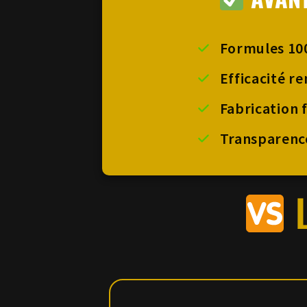
Formules 10
Efficacité r
Fabrication 
Transparenc
L