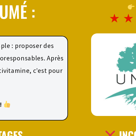
UMÉ :
★
★
mple : proposer des
oresponsables. Après
tivitamine, c’est pour
.
!
TAGES
INC