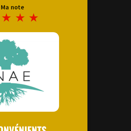
Ma note
★
★
★
ONVÉNIENTS