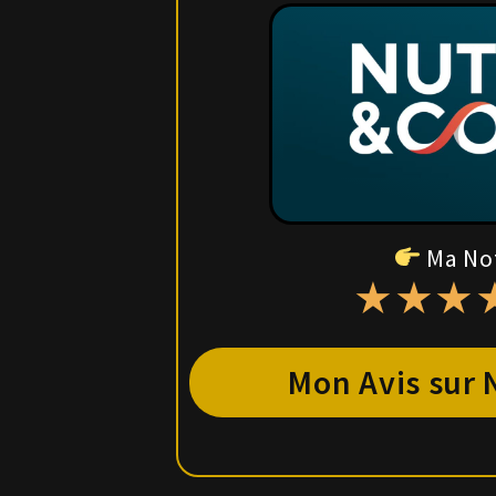
Ma No
★
★
★
Mon Avis sur 