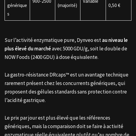
900-2500
Variable
générique
(majorité)
0,50 €
s
Sur l’activité enzymatique pure, Dynveo est
au niveau le
plus élevé du marché
avec 5000 GDU/g, soit le double de
NOW Foods (2400 GDU) à dose équivalente.
La gastro-résistance DRcaps™ est un avantage technique
rarement présent chez les concurrents génériques, qui
proposent des gélules standards sans protection contre
l’acidité gastrique.
Le prix par jour est plus élevé que les références
génériques, mais la comparaison doit se faire à activité
enzymatique réelle équivalente plutôt qu’au nombre de