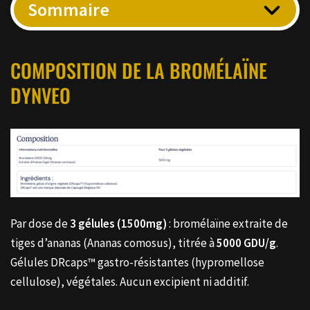
Sommaire
COMPOSITION DE LA BROMÉLAÏNE
DYNVEO
Par dose de
3 gélules (1500mg)
: bromélaïne extraite de
tiges d’ananas (Ananas comosus), titrée à
5000 GDU/g
.
Gélules DRcaps™ gastro-résistantes (hypromellose
cellulose), végétales. Aucun excipient ni additif.