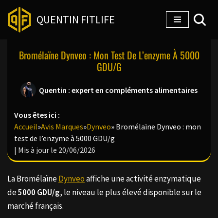
QUENTIN FITLIFE
Aller
au
Bromélaïne Dynveo : Mon Test De L’enzyme À 5000
contenu
GDU/g
Quentin : expert en compléments alimentaires
Vous êtes ici :
Accueil
»
Avis Marques
»
Dynveo
»
Bromélaïne Dynveo : mon
test de l’enzyme à 5000 GDU/g
| Mis à jour le 20/06/2026
La Bromélaïne
Dynveo
affiche une activité enzymatique
de
5000 GDU/g
, le niveau le plus élevé disponible sur le
marché français.