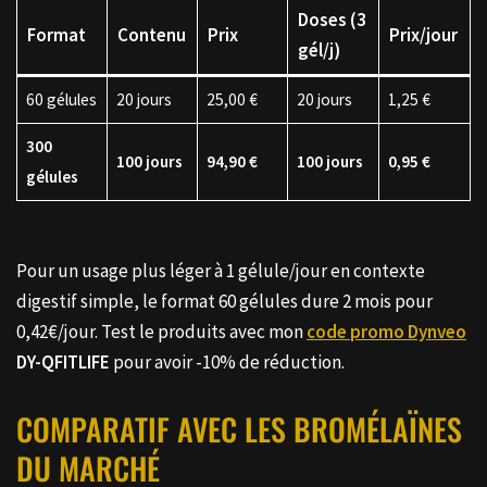
Doses (3
Format
Contenu
Prix
Prix/jour
gél/j)
60 gélules
20 jours
25,00 €
20 jours
1,25 €
300
100 jours
94,90 €
100 jours
0,95 €
gélules
Pour un usage plus léger à 1 gélule/jour en contexte
digestif simple, le format 60 gélules dure 2 mois pour
0,42€/jour. Test le produits avec mon
code promo Dynveo
DY-QFITLIFE
pour avoir -10% de réduction.
COMPARATIF AVEC LES BROMÉLAÏNES
DU MARCHÉ