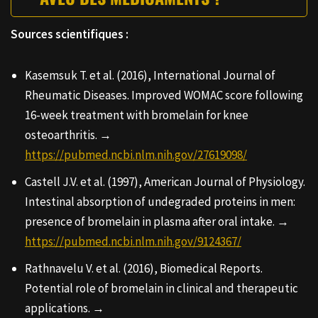
Sources scientifiques :
Kasemsuk T. et al. (2016), International Journal of
Rheumatic Diseases. Improved WOMAC score following
16-week treatment with bromelain for knee
osteoarthritis. →
https://pubmed.ncbi.nlm.nih.gov/27619098/
Castell J.V. et al. (1997), American Journal of Physiology.
Intestinal absorption of undegraded proteins in men:
presence of bromelain in plasma after oral intake. →
https://pubmed.ncbi.nlm.nih.gov/9124367/
Rathnavelu V. et al. (2016), Biomedical Reports.
Potential role of bromelain in clinical and therapeutic
applications. →