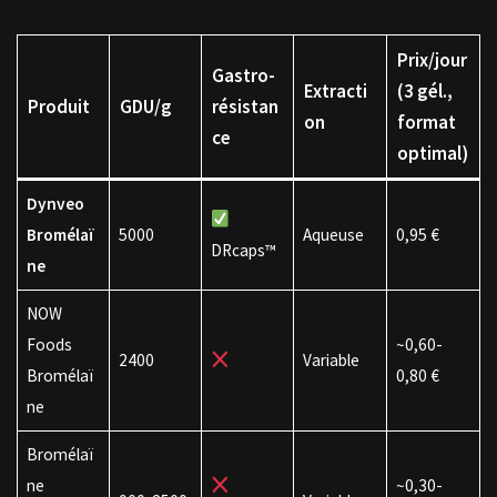
Prix/jour
Gastro-
Extracti
(3 gél.,
Produit
GDU/g
résistan
on
format
ce
optimal)
Dynveo
Bromélaï
5000
Aqueuse
0,95 €
DRcaps™
ne
NOW
Foods
~0,60-
2400
Variable
Bromélaï
0,80 €
ne
Bromélaï
ne
~0,30-