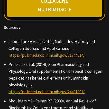
COLLAGÈNE
NUTRIMUSCLE
Sources :
León-López A et al. (2019), Molecules. Hydrolyzed
Collagen Sources and Applications. →
https://pubmed.ncbi.nlm.nih.gov/31744014/
Proksch E et al. (2014), Skin Pharmacology and
Physiology. Oral supplementation of specific collagen
peptides has beneficial effects on human skin
physiology. →
https://pubmed.ncbi.nlm.nih.gov/24401291/
Shoulders MD, Raines RT. (2009), Annual Review of
Biochemistry. Collagen structure and stability. →