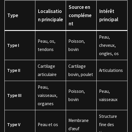
Source en
Localisatio
Intérêt
Type
compléme
n principale
principal
nt
Peau,
Peau, os,
Poisson,
Type I
cheveux,
tendons
bovin
ongles, os
Cartilage
Cartilage
Type II
Articulations
articulaire
bovin, poulet
Peau,
Poisson,
Peau,
Type III
vaisseaux,
bovin
vaisseaux
organes
Structure
Membrane
Type V
Peau et os
fine des
d’œuf