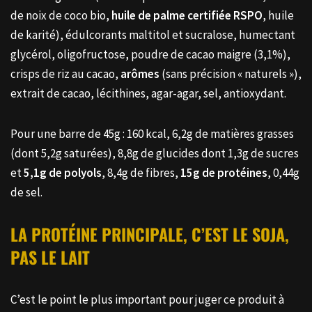
de noix de coco bio,
huile de palme certifiée RSPO
, huile
de karité), édulcorants maltitol et sucralose, humectant
glycérol, oligofructose, poudre de cacao maigre (3,1%),
crisps de riz au cacao,
arômes
(sans précision « naturels »),
extrait de cacao, lécithines, agar-agar, sel, antioxydant.
Pour une barre de 45g : 160 kcal, 6,2g de matières grasses
(dont 5,2g saturées), 8,8g de glucides dont 1,3g de sucres
et
5,1g de polyols
, 8,4g de fibres,
15g de protéines
, 0,44g
de sel.
LA PROTÉINE PRINCIPALE, C’EST LE SOJA,
PAS LE LAIT
C’est le point le plus important pour juger ce produit à