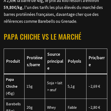
À 2,69€ la barre de 45g, le prix au kilo ressort à environ
59,80€/kg
, l’un des tarifs les plus élevés du marché des
barres protéinées françaises, davantage cher que des
références comme Barebells ou Grenade.
PAPA CHICHE VS LE MARCHÉ
Source
Protéine
Prix/barr
Produit
principal
Polyols
s/barre
e
e
Papa
Soja > lait
Chiche
15g
5,1g
~2,69 €
> œuf
(45g)
Barebells
20g
Whey
Faible
~2,80 €
(55g)