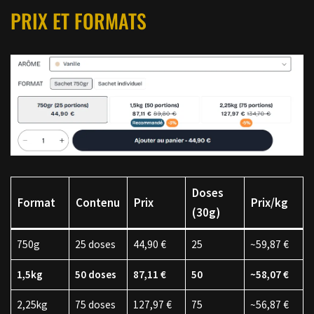
PRIX ET FORMATS
Doses
Format
Contenu
Prix
Prix/kg
(30g)
750g
25 doses
44,90 €
25
~59,87 €
1,5kg
50 doses
87,11 €
50
~58,07 €
2,25kg
75 doses
127,97 €
75
~56,87 €