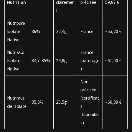
Nutrition
clairemen
précisée
59,87 €
t
Nutripure
Isolate
86%
22,4g
France
~53,20 €
Native
Nutri&Co
France
Isolate
84,7-85%
24,8g
(pâturage
~61,00 €
Native
)
Non
précisée
Nutrimus
(certificat
85,3%
25,5g
~60,89 €
cle Isolate
s
disponible
s)