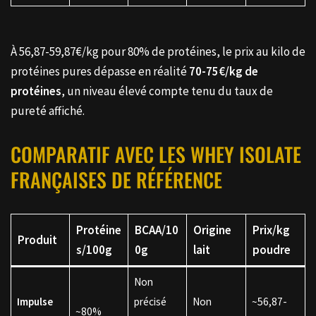
À 56,87-59,87€/kg pour 80% de protéines, le prix au kilo de
protéines pures dépasse en réalité
70-75€/kg de
protéines
, un niveau élevé compte tenu du taux de
pureté affiché.
COMPARATIF AVEC LES WHEY ISOLATE
FRANÇAISES DE RÉFÉRENCE
Protéine
BCAA/10
Origine
Prix/kg
Produit
s/100g
0g
lait
poudre
Non
Impulse
précisé
Non
~56,87-
~80%