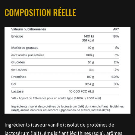
COMPOSITION RÉELLE
Ingrédients (saveur vanille) : isolat de protéines de
lactosérum (lait), émulsifiant lécithines (soja), arômes