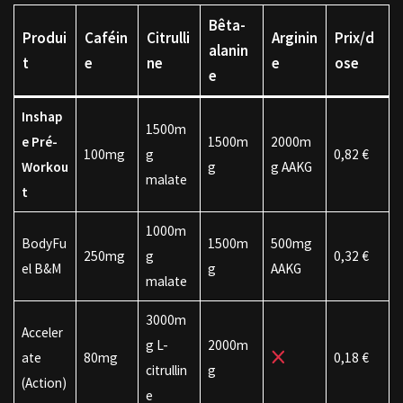
Bêta-
Produi
Caféin
Citrulli
Arginin
Prix/d
alanin
t
e
ne
e
ose
e
Inshap
1500m
e Pré-
1500m
2000m
100mg
g
0,82 €
Workou
g
g AAKG
malate
t
1000m
BodyFu
1500m
500mg
250mg
g
0,32 €
el B&M
g
AAKG
malate
3000m
Acceler
g L-
2000m
ate
80mg
0,18 €
citrullin
g
(Action)
e