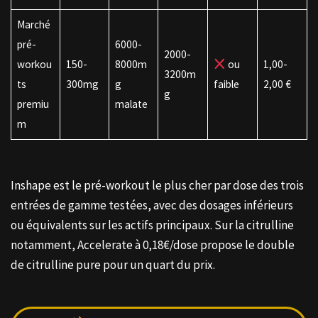
Marché
pré-
6000-
2000-
workou
150-
8000m
ou
1,00-
3200m
ts
300mg
g
faible
2,00 €
g
premiu
malate
m
Inshape est le pré-workout le plus cher par dose des trois
entrées de gamme testées, avec des dosages inférieurs
ou équivalents sur les actifs principaux. Sur la citrulline
notamment, Accelerate à 0,18€/dose propose le double
de citrulline pure pour un quart du prix.