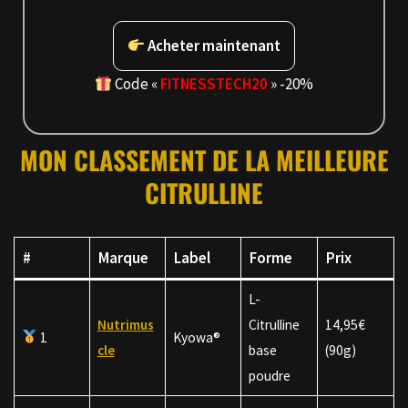
Acheter maintenant
Code «
FITNESSTECH20
» -20%
MON CLASSEMENT DE LA MEILLEURE
CITRULLINE
#
Marque
Label
Forme
Prix
L-
Nutrimus
Citrulline
14,95€
1
Kyowa®
cle
base
(90g)
poudre