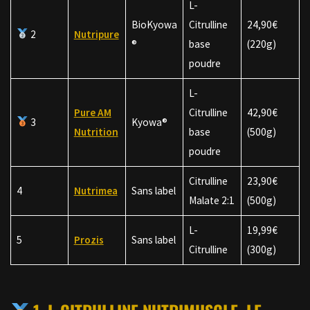
L-
BioKyowa
Citrulline
24,90€
2
Nutripure
®
base
(220g)
poudre
L-
Pure AM
Citrulline
42,90€
3
Kyowa®
Nutrition
base
(500g)
poudre
Citrulline
23,90€
4
Nutrimea
Sans label
Malate 2:1
(500g)
L-
19,99€
5
Prozis
Sans label
Citrulline
(300g)