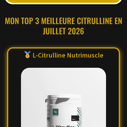
MON TOP 3 MEILLEURE CITRULLINE EN
JUILLET 2026
L-
Citrulline Nutrimuscle