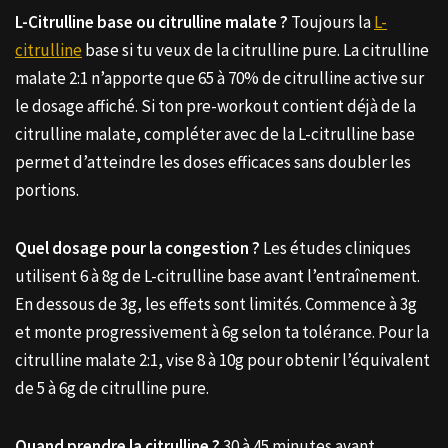
L-Citrulline base ou citrulline malate ?
Toujours la
L-
citrulline
base si tu veux de la citrulline pure. La citrulline
malate 2:1 n’apporte que 65 à 70% de citrulline active sur
le dosage affiché. Si ton pre-workout contient déjà de la
citrulline malate, compléter avec de la L-citrulline base
permet d’atteindre les doses efficaces sans doubler les
portions.
Quel dosage pour la congestion ?
Les études cliniques
utilisent 6 à 8g de L-citrulline base avant l’entraînement.
En dessous de 3g, les effets sont limités. Commence à 3g
et monte progressivement à 6g selon ta tolérance. Pour la
citrulline malate 2:1, vise 8 à 10g pour obtenir l’équivalent
de 5 à 6g de citrulline pure.
Quand prendre la citrulline ?
30 à 45 minutes avant