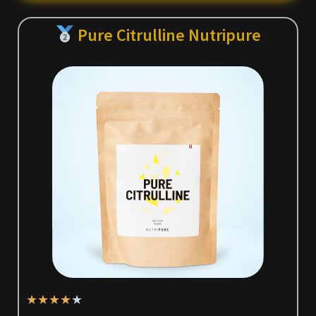
Pure Citrulline Nutripure
★
★
★
★
★