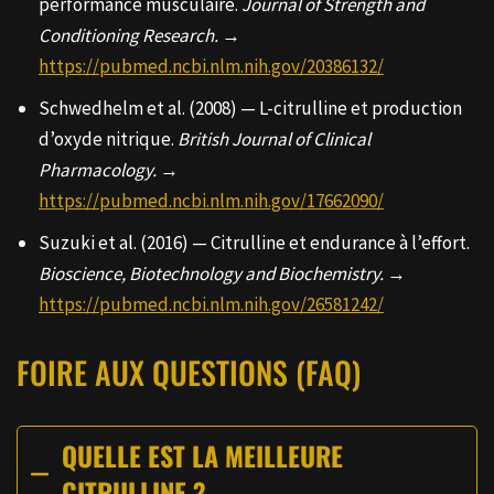
performance musculaire.
Journal of Strength and
Conditioning Research.
→
https://pubmed.ncbi.nlm.nih.gov/20386132/
Schwedhelm et al. (2008) — L-citrulline et production
d’oxyde nitrique.
British Journal of Clinical
Pharmacology.
→
https://pubmed.ncbi.nlm.nih.gov/17662090/
Suzuki et al. (2016) — Citrulline et endurance à l’effort.
Bioscience, Biotechnology and Biochemistry.
→
https://pubmed.ncbi.nlm.nih.gov/26581242/
FOIRE AUX QUESTIONS (FAQ)
QUELLE EST LA MEILLEURE
CITRULLINE ?