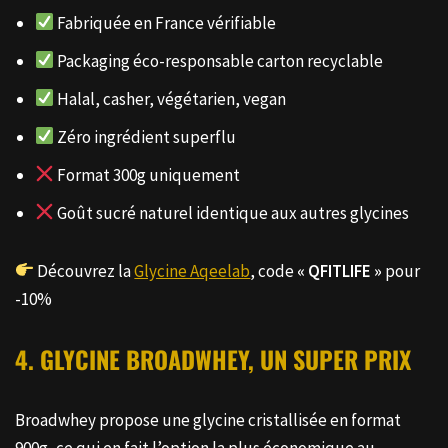
Fabriquée en France vérifiable
Packaging éco-responsable carton recyclable
Halal, casher, végétarien, vegan
Zéro ingrédient superflu
Format 300g uniquement
Goût sucré naturel identique aux autres glycines
Découvrez la
Glycine Aqeelab
, code
« QFITLIFE »
pour
-10%
4. GLYCINE BROADWHEY, UN SUPER PRIX
Broadwhey propose une glycine cristallisée en format
900g, ce qui en fait l’option la plus économique au