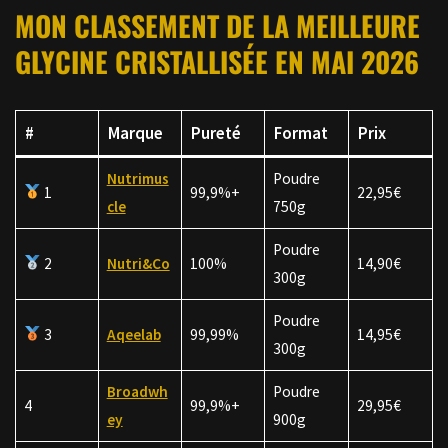
MON CLASSEMENT DE LA MEILLEURE
GLYCINE CRISTALLISÉE EN MAI 2026
#
Marque
Pureté
Format
Prix
Nutrimus
Poudre
1
99,9%+
22,95€
cle
750g
Poudre
2
Nutri&Co
100%
14,90€
300g
Poudre
3
Aqeelab
99,99%
14,95€
300g
Broadwh
Poudre
4
99,9%+
29,95€
ey
900g