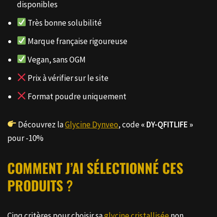
disponibles
Très bonne solubilité
Marque française rigoureuse
Vegan, sans OGM
Prix à vérifier sur le site
Format poudre uniquement
Découvrez la
Glycine Dynveo
, code
« DY-QFITLIFE »
pour -10%
COMMENT J’AI SÉLECTIONNÉ CES
PRODUITS
?
Cinq critères pour choisir sa
glycine cristallisée
non