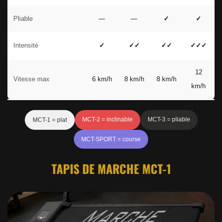
Pliable
—
—
✓
✓
Intensité
✓
✓✓
✓✓
✓✓✓
12
Vitesse max
6 km/h
8 km/h
8 km/h
km/h
MCT-2 = inclinable
MCT-3 = pliable
MCT-1 = plat
MCT-SPORT = course
TAPIS DE MARCHE MCT-1