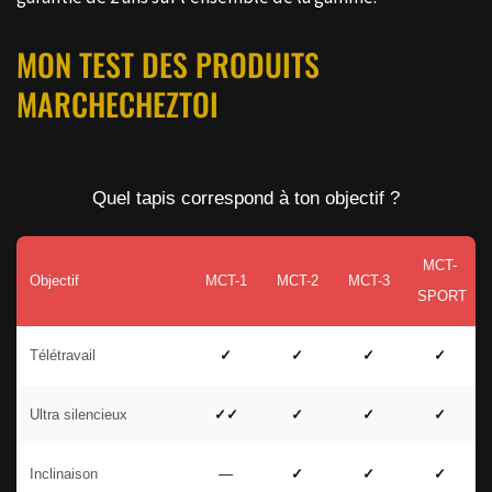
MON TEST DES PRODUITS
MARCHECHEZTOI
Quel tapis correspond à ton objectif ?
MCT-
Objectif
MCT-1
MCT-2
MCT-3
SPORT
Télétravail
✓
✓
✓
✓
Ultra silencieux
✓✓
✓
✓
✓
Inclinaison
—
✓
✓
✓