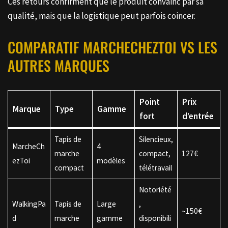
Ces retours confirment que le produit convainc par sa
qualité, mais que la logistique peut parfois coincer.
COMPARATIF MARCHECHEZTOI VS LES
AUTRES MARQUES
Point
Prix
Marque
Type
Gamme
fort
d’entrée
Tapis de
Silencieux,
MarcheCh
4
marche
compact,
127€
ezToi
modèles
compact
télétravail
Notoriété
WalkingPa
Tapis de
Large
,
~150€
d
marche
gamme
disponibili