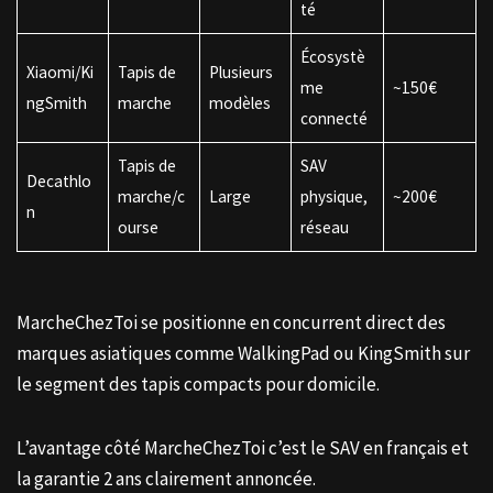
té
Écosystè
Xiaomi/Ki
Tapis de
Plusieurs
me
~150€
ngSmith
marche
modèles
connecté
Tapis de
SAV
Decathlo
marche/c
Large
physique,
~200€
n
ourse
réseau
MarcheChezToi se positionne en concurrent direct des
marques asiatiques comme WalkingPad ou KingSmith sur
le segment des tapis compacts pour domicile.
L’avantage côté MarcheChezToi c’est le SAV en français et
la garantie 2 ans clairement annoncée.