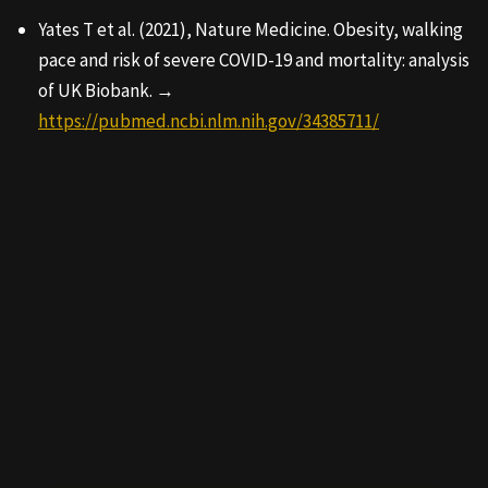
Yates T et al. (2021), Nature Medicine. Obesity, walking
pace and risk of severe COVID-19 and mortality: analysis
of UK Biobank. →
https://pubmed.ncbi.nlm.nih.gov/34385711/