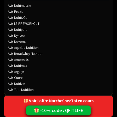
Avis Nutrimuscle
Avis Prozis
Avis Nutri&Co
Avis LE PREWORKOUT
Avis Nutripure
Avis Dynveo
Avis Novoma
Avis Aqeelab Nutrition
Avis Broadwhey Nutrition
Avis Amoseeds
Avis Nutrimea
Avis Argalys
Avis Cuure
Avis Nutrivie
Avis Yam Nutrition
Voir l’offre MarcheChezToi en cours
CLASSEMENT PRODUITS
-10% code : QFITLIFE
Meilleure Whey