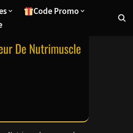
es
Code Promo
e
œur De Nutrimuscle
6