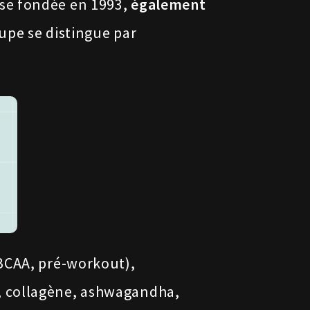
ise fondée en 1993,
également
oupe se distingue par
 BCAA, pré-workout),
 collagène, ashwagandha,