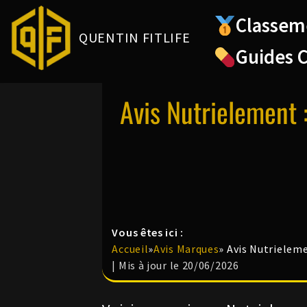
Classem
QUENTIN FITLIFE
Aller
Guides 
au
contenu
Avis Nutrielement
Vous êtes ici :
Accueil
»
Avis Marques
»
Avis Nutrieleme
| Mis à jour le 20/06/2026