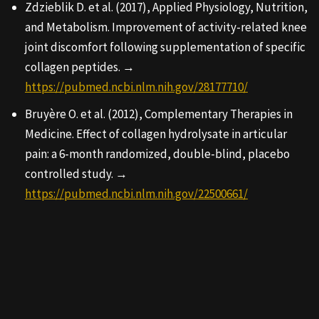
Zdzieblik D. et al. (2017), Applied Physiology, Nutrition,
and Metabolism. Improvement of activity-related knee
joint discomfort following supplementation of specific
collagen peptides. →
https://pubmed.ncbi.nlm.nih.gov/28177710/
Bruyère O. et al. (2012), Complementary Therapies in
Medicine. Effect of collagen hydrolysate in articular
pain: a 6-month randomized, double-blind, placebo
controlled study. →
https://pubmed.ncbi.nlm.nih.gov/22500661/