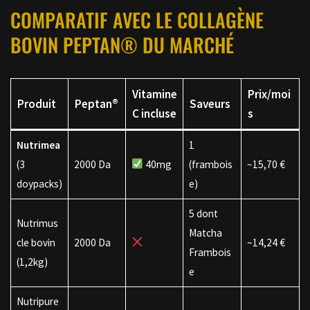
COMPARATIF AVEC LE COLLAGÈNE
BOVIN PEPTAN® DU MARCHÉ
Vitamine
Prix/moi
Produit
Peptan®
Saveurs
C incluse
s
Nutrimea
1
(3
2000 Da
40mg
(frambois
~15,70 €
doypacks)
e)
5 dont
Nutrimus
Matcha
cle bovin
2000 Da
~14,24 €
Frambois
(1,2kg)
e
Nutripure