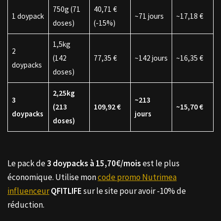
750g (71
40,71 €
1 doypack
~71 jours
~17,18 €
doses)
(-15%)
1,5kg
2
(142
77,35 €
~142 jours
~16,35 €
doypacks
doses)
2,25kg
3
~213
(213
109,92 €
~15,70 €
doypacks
jours
doses)
Le pack de
3 doypacks à 15,70€/mois
est le plus
économique. Utilise mon
code promo Nutrimea
influenceur
QFITLIFE
sur le site pour avoir -10% de
réduction.