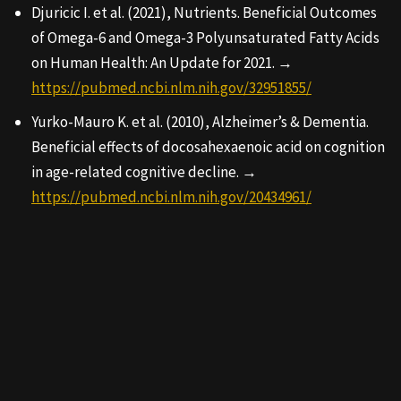
Djuricic I. et al. (2021), Nutrients. Beneficial Outcomes
of Omega-6 and Omega-3 Polyunsaturated Fatty Acids
on Human Health: An Update for 2021. →
https://pubmed.ncbi.nlm.nih.gov/32951855/
Yurko-Mauro K. et al. (2010), Alzheimer’s & Dementia.
Beneficial effects of docosahexaenoic acid on cognition
in age-related cognitive decline. →
https://pubmed.ncbi.nlm.nih.gov/20434961/