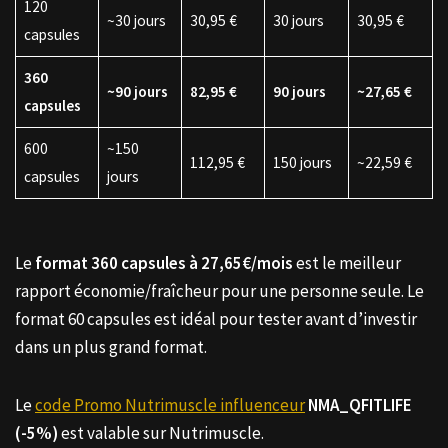
120
~30 jours
30,95 €
30 jours
30,95 €
capsules
360
~90 jours
82,95 €
90 jours
~27,65 €
capsules
600
~150
112,95 €
150 jours
~22,59 €
capsules
jours
Le
format 360 capsules à 27,65€/mois
est le meilleur
rapport économie/fraîcheur pour une personne seule. Le
format 60 capsules est idéal pour tester avant d’investir
dans un plus grand format.
Le
code Promo Nutrimuscle influenceur
NMA_QFITLIFE
(-5%)
est valable sur Nutrimuscle.