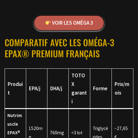
VOIR LES OMÉGA 3
COMPARATIF AVEC LES OMÉGA-3
EPAX® PREMIUM FRANÇAIS
TOTO
Produi
X
Prix/m
EPA/j
DHA/j
Forme
t
garant
ois
i
Nutrim
uscle
1520m
Triglycé
~27,65
EPAX®
760mg
<3 lot
g
rides
€