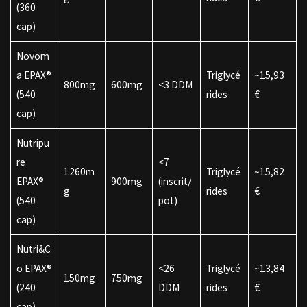
(360
cap)
Novom
a EPAX®
Triglycé
~15,93
800mg
600mg
<3 DDM
(540
rides
€
cap)
Nutripu
re
<7
1260m
Triglycé
~15,82
EPAX®
900mg
(inscrit/
g
rides
€
(540
pot)
cap)
Nutri&C
o EPAX®
<26
Triglycé
~13,84
150mg
750mg
(240
DDM
rides
€
cap)