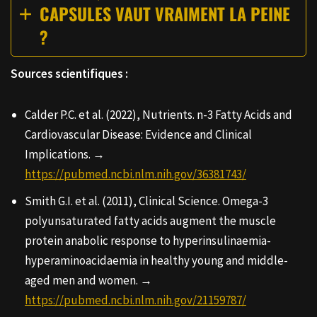
CAPSULES VAUT VRAIMENT LA PEINE
?
Sources scientifiques :
Calder P.C. et al. (2022), Nutrients. n-3 Fatty Acids and
Cardiovascular Disease: Evidence and Clinical
Implications. →
https://pubmed.ncbi.nlm.nih.gov/36381743/
Smith G.I. et al. (2011), Clinical Science. Omega-3
polyunsaturated fatty acids augment the muscle
protein anabolic response to hyperinsulinaemia-
hyperaminoacidaemia in healthy young and middle-
aged men and women. →
https://pubmed.ncbi.nlm.nih.gov/21159787/