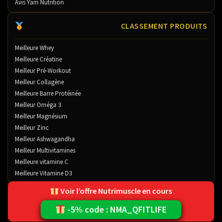
Avis Yam Nutrition
CLASSEMENT PRODUITS
Meilleure Whey
Meilleure Créatine
Meilleur Pré-Workout
Meilleur Collagène
Meilleure Barre Protéinée
Meilleur Oméga 3
Meilleur Magnésium
Meilleur Zinc
Meilleur Ashwagandha
Meilleur Multivitamines
Meilleure vitamine C
Meilleure Vitamine D3
Voir l’offre Nutrimuscle en cours
Contact
Mentions légales
Politique de Confidentialité
À propos
-5% code : NMA_QFITLIFE