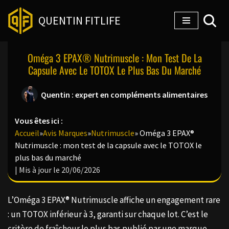
QUENTIN FITLIFE
Aller
au
Oméga 3 EPAX® Nutrimuscle : Mon Test De La
contenu
Capsule Avec Le TOTOX Le Plus Bas Du Marché
Quentin : expert en compléments alimentaires
Vous êtes ici :
Accueil
»
Avis Marques
»
Nutrimuscle
»
Oméga 3 EPAX®
Nutrimuscle : mon test de la capsule avec le TOTOX le
plus bas du marché
| Mis à jour le 20/06/2026
L’Oméga 3 EPAX® Nutrimuscle affiche un engagement rare
: un TOTOX inférieur à 3, garanti sur chaque lot. C’est le
critère de fraîcheur le plus bas publié par une marque