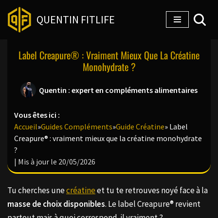
QUENTIN FITLIFE
Aller
au
Label Creapure® : Vraiment Mieux Que La Créatine
contenu
Monohydrate ?
Quentin : expert en compléments alimentaires
Vous êtes ici :
Accueil
»
Guides Compléments
»
Guide Créatine
»
Label
Creapure® : vraiment mieux que la créatine monohydrate
?
| Mis à jour le 20/05/2026
Tu cherches une
créatine
et tu te retrouves noyé face à la
masse de choix disponibles
. Le label Creapure® revient
partout mais à quoi correspond-il vraiment ?