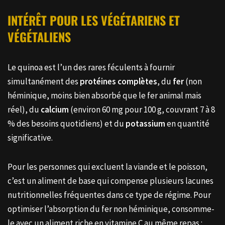
INTÉRÊT POUR LES VÉGÉTARIENS ET
VÉGÉTALIENS
Le quinoa est l’un des rares féculents à fournir
simultanément des
protéines complètes
, du
fer
(non
héminique, moins bien absorbé que le fer animal mais
réel), du
calcium
(environ 60 mg pour 100 g, couvrant 7 à 8
% des besoins quotidiens) et du
potassium
en quantité
significative.
Pour les personnes qui excluent la viande et le poisson,
c’est un aliment de base qui compense plusieurs lacunes
nutritionnelles fréquentes dans ce type de régime. Pour
optimiser l’absorption du fer non héminique, consomme-
le avec un aliment riche en vitamine C au même repas :