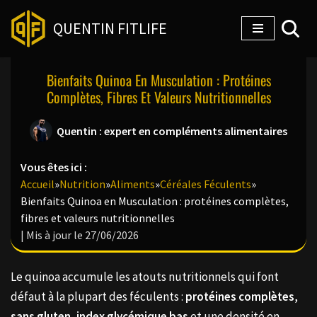
QUENTIN FITLIFE
Aller
au
Bienfaits Quinoa En Musculation : Protéines
contenu
Complètes, Fibres Et Valeurs Nutritionnelles
Quentin : expert en compléments alimentaires
Vous êtes ici :
Accueil
»
Nutrition
»
Aliments
»
Céréales Féculents
»
Bienfaits Quinoa en Musculation : protéines complètes,
fibres et valeurs nutritionnelles
| Mis à jour le 27/06/2026
Le quinoa accumule les atouts nutritionnels qui font
défaut à la plupart des féculents :
protéines complètes
,
sans gluten
,
index glycémique bas
et une densité en