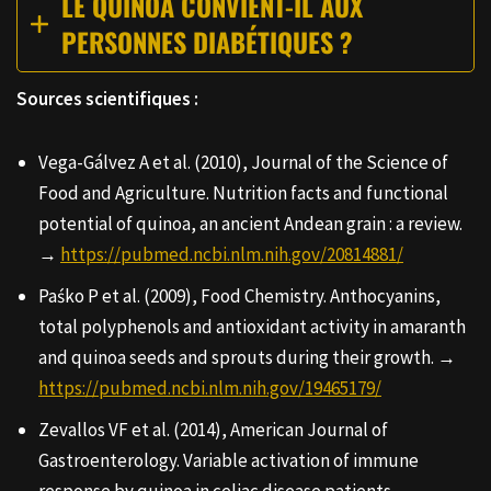
LE QUINOA CONVIENT-IL AUX
PERSONNES DIABÉTIQUES ?
Sources scientifiques :
Vega-Gálvez A et al. (2010), Journal of the Science of
Food and Agriculture. Nutrition facts and functional
potential of quinoa, an ancient Andean grain : a review.
→
https://pubmed.ncbi.nlm.nih.gov/20814881/
Paśko P et al. (2009), Food Chemistry. Anthocyanins,
total polyphenols and antioxidant activity in amaranth
and quinoa seeds and sprouts during their growth. →
https://pubmed.ncbi.nlm.nih.gov/19465179/
Zevallos VF et al. (2014), American Journal of
Gastroenterology. Variable activation of immune
response by quinoa in celiac disease patients. →