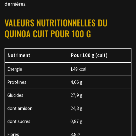
dernières.
VALEURS NUTRITIONNELLES DU
QUINOA CUIT POUR 100 G
Nutriment
Pour 100 g (cuit)
Énergie
149 kcal
Protéines
4,66 g
Glucides
27,9 g
dont amidon
24,3 g
dont sucres
0,87 g
Fibres
3,8 g