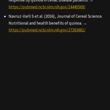
https://pubmed.ncbi.nlm.nih.gov/24445569/
Navruz-Varli S et al. (2016), Journal of Cereal Science.
Nutritional and health benefits of quinoa. →
https://pubmed.ncbi.nlm.nih.gov/27283881/