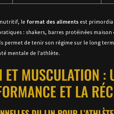
utritif, le
format des aliments
est primordia
 pratiques : shakers, barres protéinées maison
s permet de tenir son régime sur le long ter
nté mentale de l’athlète.
N ET MUSCULATION :
FORMANCE ET LA RÉ
NNELLES DU LIN POUR L’ATHLÈTE