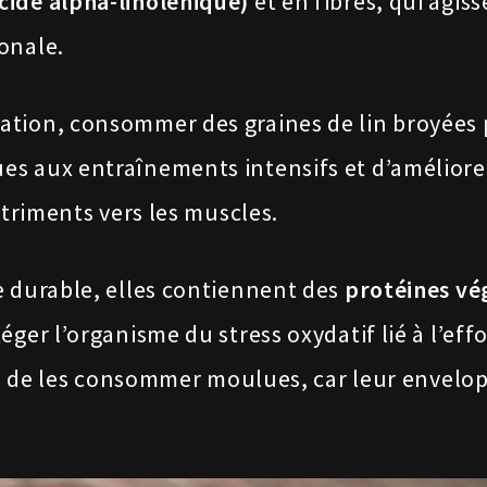
ide alpha-linolénique)
et en fibres, qui agis
onale.
ation, consommer des graines de lin broyées
es aux entraînements intensifs et d’améliorer l
utriments vers les muscles.
e durable, elles contiennent des
protéines vé
éger l’organisme du stress oxydatif lié à l’eff
llé de les consommer moulues, car leur envelo