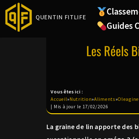
Classem
QUENTIN FITLIFE
Aller
Guides 
au
contenu
Les Réels B
Vous êtes ici :
Accueil
»
Nutrition
»
Aliments
»
Oleagine
| Mis à jour le 17/02/2026
La graine de lin apporte des 