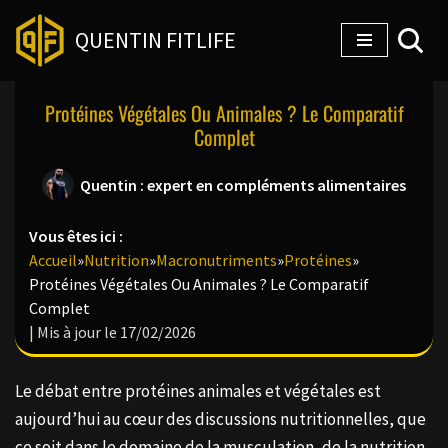
QUENTIN FITLIFE
Aller
au
Protéines Végétales Ou Animales ? Le Comparatif
contenu
Complet
Quentin : expert en compléments alimentaires
Vous êtes ici :
Accueil
»
Nutrition
»
Macronutriments
»
Protéines
»
Protéines Végétales Ou Animales ? Le Comparatif
Complet
| Mis à jour le 17/02/2026
Le débat entre protéines animales et végétales est
aujourd’hui au cœur des discussions nutritionnelles, que
ce soit dans le domaine de la musculation, de la nutrition