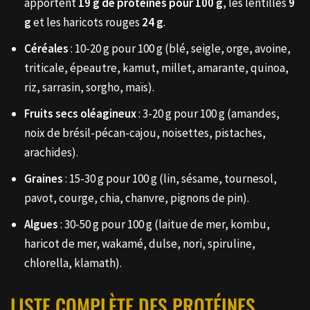
apportent
19 g de protéines pour 100 g
, les lentilles
9
g
et les haricots rouges
24 g
.
Céréales
: 10-20 g pour 100 g (blé, seigle, orge, avoine,
triticale, épeautre, kamut, millet, amarante, quinoa,
riz, sarrasin, sorgho, maïs).
Fruits secs oléagineux
: 3-20 g pour 100 g (amandes,
noix de brésil-pécan-cajou, noisettes, pistaches,
arachides).
Graines
: 15-30 g pour 100 g (lin, sésame, tournesol,
pavot, courge, chia, chanvre, pignons de pin).
Algues
: 30-50 g pour 100 g (laitue de mer, kombu,
haricot de mer, wakamé, dulse, nori, spiruline,
chlorella, klamath).
LISTE COMPLÈTE DES PROTÉINES