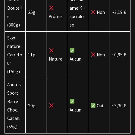
Bouteill
ame K +
25g
Non
~2,19 €
e
Arôme
sucralo
(300g)
se
Skyr
nature
Carrefo
11g
Non
~0,95 €
Nature
Aucun
ur
(150g)
Andros
Sport
Barre
20g
Oui
~3,30 €
Choc.
Aucun
Cacah.
(55g)