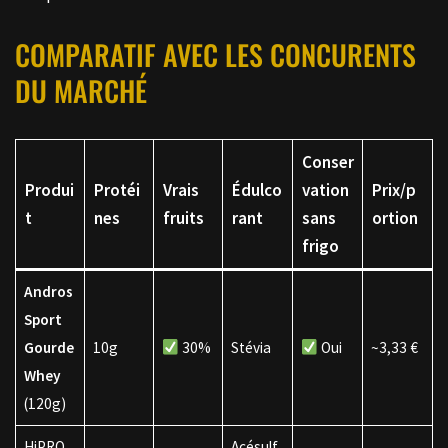
COMPARATIF AVEC LES CONCURENTS
DU MARCHÉ
Conser
Produi
Protéi
Vrais
Édulco
vation
Prix/p
t
nes
fruits
rant
sans
ortion
frigo
Andros
Sport
Gourde
10g
30%
Stévia
Oui
~3,33 €
Whey
(120g)
HiPRO
Acésulf