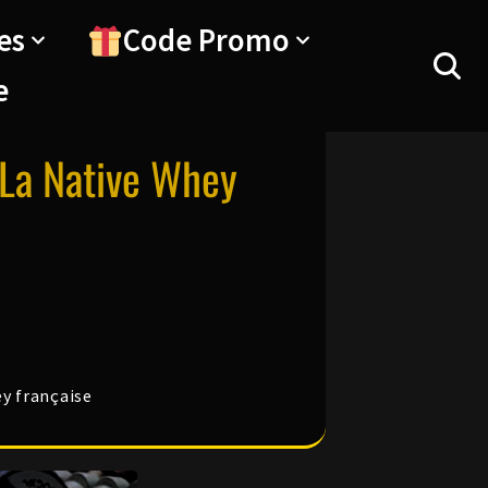
es
Code Promo
e
 La Native Whey
ey française