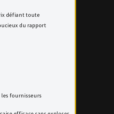
ix défiant toute
soucieux du rapport
 les fournisseurs
aise efficace sans exploser