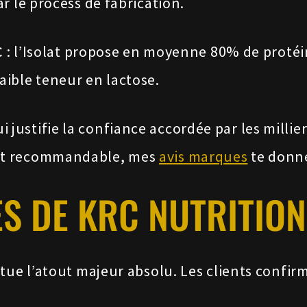
r le process de fabrication.
C
: l’Isolat propose en moyenne 80% de protéin
ible teneur en lactose.
i justifie la confiance accordée par les millier
nt recommandable, mes
avis marques
te donne
S DE KRC NUTRITION
tue l’atout majeur absolu. Les clients confir