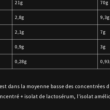
21g
70g
2,8g
9,3g
2,1g
7g
0,9g
3g
0,28g
0,93
est dans la moyenne basse des concentrées du
ncentré + isolat de lactosérum, l’isolat améli