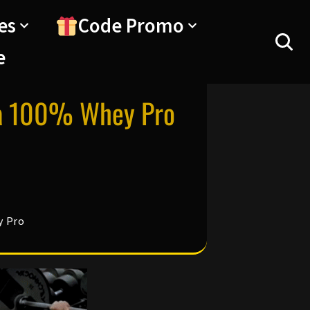
es
Code Promo
e
La 100% Whey Pro
y Pro