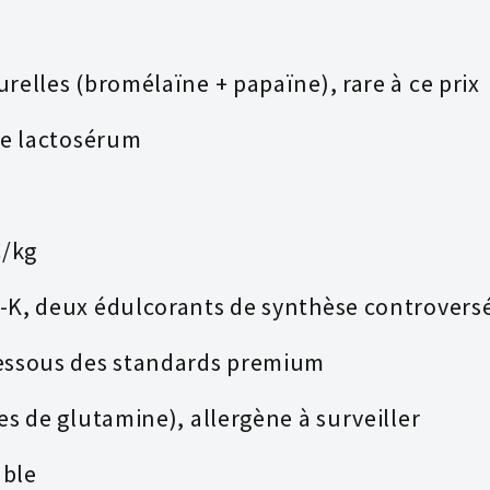
relles (bromélaïne + papaïne), rare à ce prix
de lactosérum
€/kg
-K, deux édulcorants de synthèse controvers
essous des standards premium
s de glutamine), allergène à surveiller
able