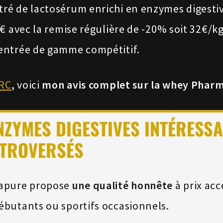
ré de lactosérum enrichi en enzymes digestiv
 avec la remise régulière de -20% soit 32€/kg.
entrée de gamme compétitif.
KRC
, voici
mon avis complet sur la whey Phar
ENZYMES DIGESTIVES INTÉRESS
TROVERSÉS
apure propose
une qualité honnête
à prix acc
ébutants ou sportifs occasionnels.