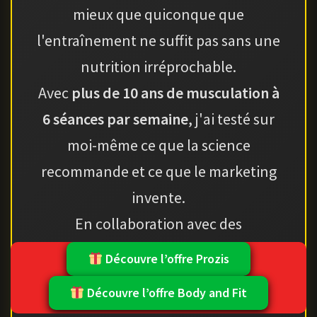
mieux que quiconque que
l'entraînement ne suffit pas sans une
nutrition irréprochable.
Avec
plus de 10 ans de musculation à
6 séances par semaine
, j'ai testé sur
moi-même ce que la science
recommande et ce que le marketing
invente.
En collaboration avec des
nutritionnistes diplômés
, j'analyse et
Découvre l’offre Prozis
teste des compléments alimentaires
Découvre l’offre Body and Fit
depuis plus d'une décennie pour vous