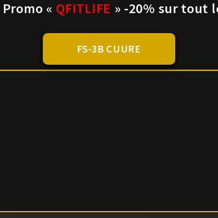
 Promo «
QFITLIFE
» -20% sur tout l
FS-3B CUURE