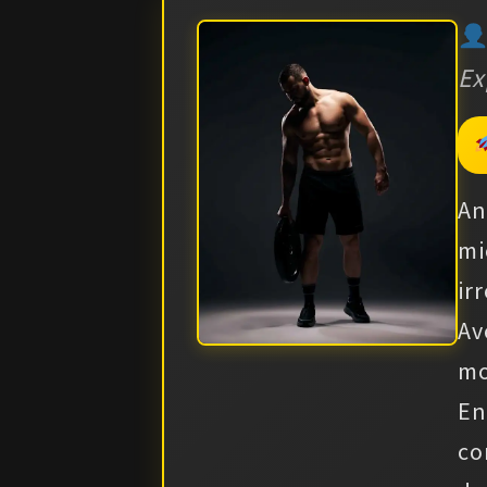
Ex
An
mi
ir
Av
mo
En
co