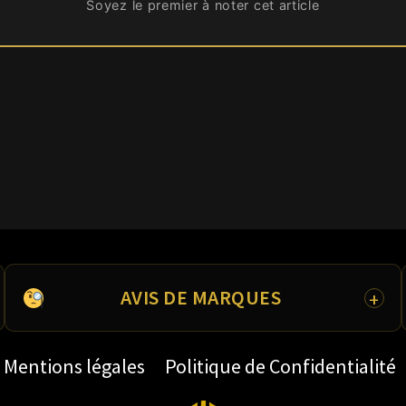
Soyez le premier à noter cet article
AVIS DE MARQUES
Avis Nutrimuscle
Mentions légales
Politique de Confidentialité
Avis Prozis
Avis Nutri&Co