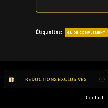
Étiquettes:
GUIDE COMPLÉMENT
RÉDUCTIONS EXCLUSIVES
Code Promo Nutrimuscle Influenceur
Contact
Code Promo Prozis Influenceur
Code Promo Nutri&Co