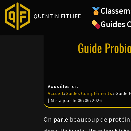
Classem
QUENTIN FITLIFE
Aller
Guides 
au
contenu
Guide Probio
Vous êtes ici :
Accueil
»
Guides Compléments
»
Guide P
| Mis à jour le 06/06/2026
On parle beaucoup de protéin