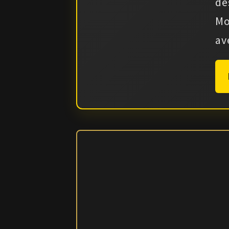
de
Mo
av