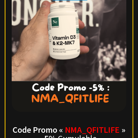
Code Promo «
NMA_QFITLIFE
»