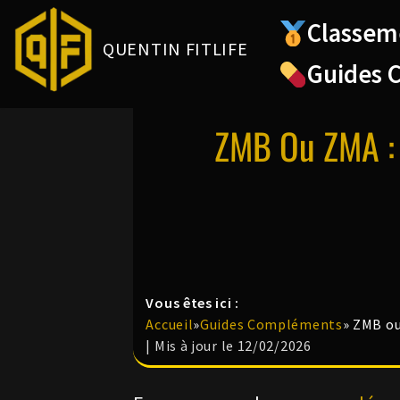
Classem
QUENTIN FITLIFE
Aller
Guides 
au
contenu
ZMB Ou ZMA : 
Vous êtes ici :
Accueil
»
Guides Compléments
»
ZMB ou 
| Mis à jour le 12/02/2026