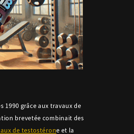
es 1990 grâce aux travaux de
ation brevetée combinait des
eaux de testostéron
e et la