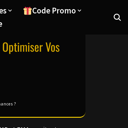
es
Code Promo
e
 Optimiser Vos
mances ?