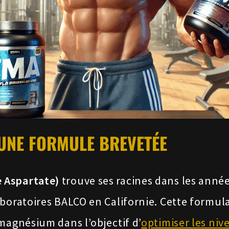
 UNE FORMULE BREVETÉE
 Aspartate)
trouve ses racines dans les anné
aboratoires BALCO en Californie. Cette formul
magnésium dans l’objectif d’
optimiser les niv