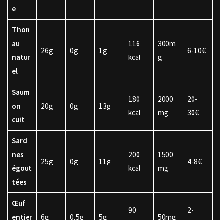
e
Thon
au
116
300m
26g
0g
1g
6-10€
natur
kcal
g
el
Saum
180
2000
20-
on
20g
0g
13g
kcal
mg
30€
cuit
Sardi
nes
200
1500
25g
0g
11g
4-8€
égout
kcal
mg
tées
Œuf
90
2-
entier
6g
0,5g
5g
50mg