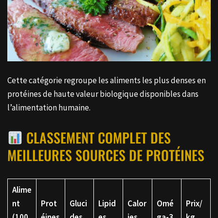
Cette catégorie regroupe les aliments les plus denses en
protéines de haute valeur biologique disponibles dans
l’alimentation humaine.
CLASSEMENT COMPLET DES
MEILLEURES SOURCES DE PROTÉINES
Alime
nt
Prot
Gluci
Lipid
Calor
Omé
Prix/
(100
éines
des
es
ies
ga-3
kg