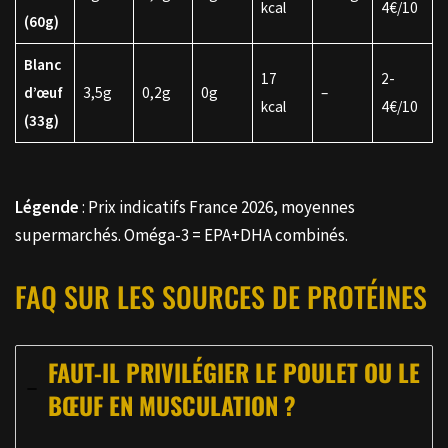
kcal
4€/10
(60g)
Blanc
17
2-
d’œuf
3,5g
0,2g
0g
–
kcal
4€/10
(33g)
Légende
: Prix indicatifs France 2026, moyennes
supermarchés. Oméga-3 = EPA+DHA combinés.
FAQ SUR LES SOURCES DE PROTÉINES
FAUT-IL PRIVILÉGIER LE POULET OU LE
BŒUF EN MUSCULATION ?