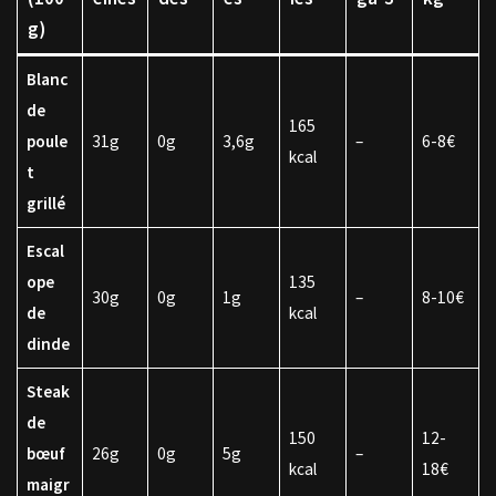
g)
Blanc
de
165
poule
31g
0g
3,6g
–
6-8€
kcal
t
grillé
Escal
ope
135
30g
0g
1g
–
8-10€
de
kcal
dinde
Steak
de
150
12-
bœuf
26g
0g
5g
–
kcal
18€
maigr