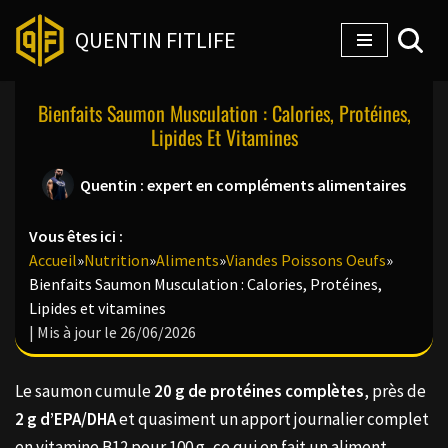
QUENTIN FITLIFE
Aller
au
Bienfaits Saumon Musculation : Calories, Protéines,
contenu
Lipides Et Vitamines
Quentin : expert en compléments alimentaires
Vous êtes ici :
Accueil
»
Nutrition
»
Aliments
»
Viandes Poissons Oeufs
»
Bienfaits Saumon Musculation : Calories, Protéines,
Lipides et vitamines
| Mis à jour le 26/06/2026
Le saumon cumule
20 g de protéines complètes
, près de
2 g d’EPA/DHA
et quasiment un apport journalier complet
en vitamine B12 pour 100 g, ce qui en fait un aliment