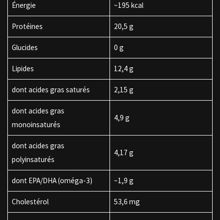
Énergie
~195 kcal
Protéines
20,5 g
Glucides
0 g
Lipides
12,4 g
dont acides gras saturés
2,15 g
dont acides gras
4,9 g
monoinsaturés
dont acides gras
4,17 g
polyinsaturés
dont EPA/DHA (oméga-3)
~1,9 g
Cholestérol
53,6 mg