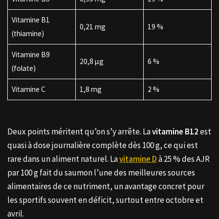
Vitamine B1
0,21 mg
19 %
(thiamine)
Vitamine B9
20,8 µg
6 %
(folate)
Vitamine C
1,8 mg
2 %
Deux points méritent qu’on s’y arrête. La
vitamine B12
est
quasi à dose journalière complète dès 100 g, ce qui est
rare dans un aliment naturel. La
vitamine D
à 25 % des AJR
par 100 g fait du saumon l’une des meilleures sources
alimentaires de ce nutriment, un avantage concret pour
les sportifs souvent en déficit, surtout entre octobre et
avril.