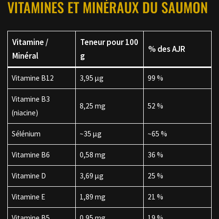
VITAMINES ET MINÉRAUX DU SAUMON
Vitamine /
Teneur pour 100
% des AJR
Minéral
g
Vitamine B12
3,95 µg
99 %
Vitamine B3
8,25 mg
52 %
(niacine)
Sélénium
~35 µg
~65 %
Vitamine B6
0,58 mg
36 %
Vitamine D
3,69 µg
25 %
Vitamine E
1,89 mg
21 %
Vitamine B5
0,95 mg
19 %