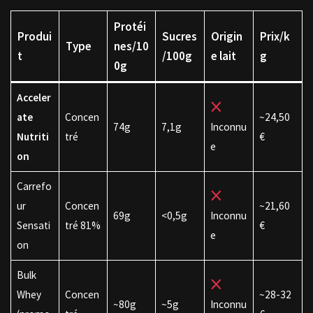
Protéi
Produi
Sucres
Origin
Prix/k
Type
nes/10
t
/100g
e lait
g
0g
Acceler
ate
Concen
~24,50
74g
7,1g
Inconnu
Nutriti
tré
€
e
on
Carrefo
ur
Concen
~21,60
69g
<0,5g
Inconnu
Sensati
tré 81%
€
e
on
Bulk
Whey
Concen
~28-32
~80g
~5g
Inconnu