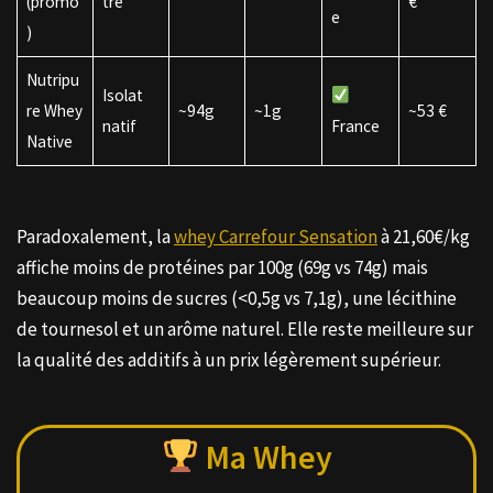
(promo
tré
€
e
)
Nutripu
Isolat
re Whey
~94g
~1g
~53 €
natif
France
Native
Paradoxalement, la
whey Carrefour Sensation
à 21,60€/kg
affiche moins de protéines par 100g (69g vs 74g) mais
beaucoup moins de sucres (<0,5g vs 7,1g), une lécithine
de tournesol et un arôme naturel. Elle reste meilleure sur
la qualité des additifs à un prix légèrement supérieur.
Ma Whey