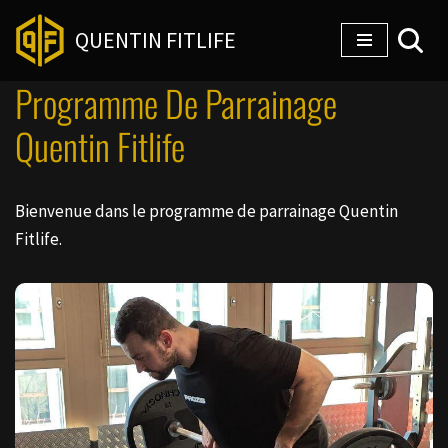
QUENTIN FITLIFE
Aller
au
Programme De Parrainage
contenu
Quentin Fitlife
Bienvenue dans le programme de parrainage Quentin
Fitlife.